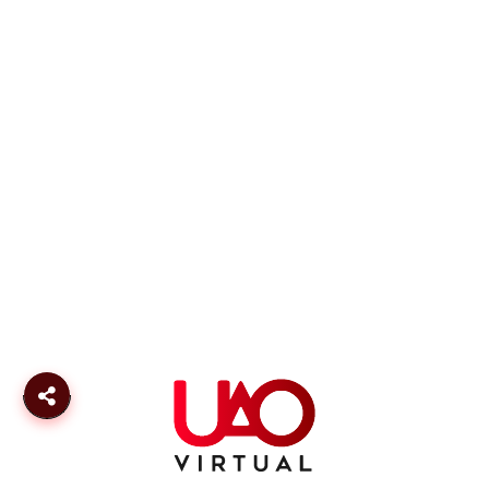
Personería jurídica, Res. No. 0618, de la Gobernación
del Valle del Cauca, del 20 de febrero de 1970.
Universidad Autónoma de Occidente, Res. No. 2766,
del Ministerio de Educación Nacional, del 13 de
noviembre de 2003.
Acreditación Institucional de Alta Calidad, Res. No.
16740, del 24 de agosto de 2017, con vigencia hasta el
2021.
Universidad Vigilada MinEducación
La Universidad Autónoma de Occidente está sujeta a
inspección y vigilancia por el Ministerio de Educación
Nacional - Artículo 39 del decreto 1295 de 2010