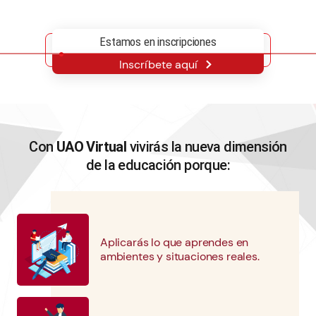
Descarga tu recibo de inscripción
1
Estamos en inscripciones
Inscríbete aquí
Diligencia el formulario de inscripción y adjunta
2
tus documentos
Consulta la fecha y hora de tu entrevista en tu
Con
UAO Virtual
vivirás la nueva dimensión
3
correo electrónico
de la educación porque:
Revisa tu horario en el portal estudiantil
4
Aplicarás lo que aprendes en
ambientes y situaciones reales.