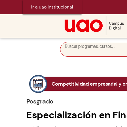
Ir a uao institucional
Competitividad empresarial y or
Posgrado
Especialización en Fi