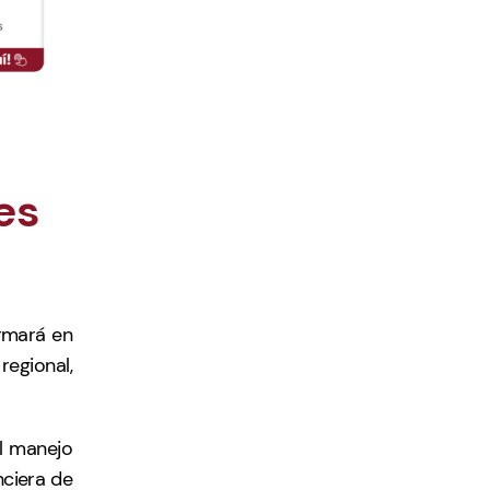
es
ormará en
regional,
el manejo
nciera de