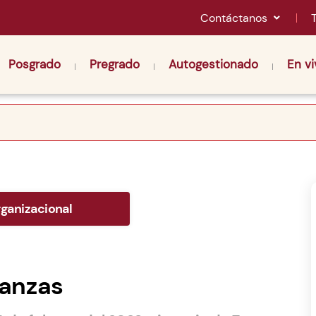
Contáctanos
Posgrado
Pregrado
Autogestionado
En vi
ganizacional
nanzas