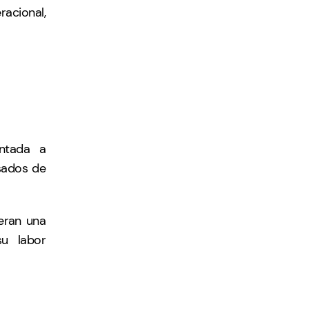
acional,
entada a
esados de
ieran una
u labor