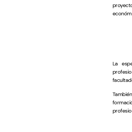
proyect
económic
La espe
profesio
facultad
También,
formac
profesio