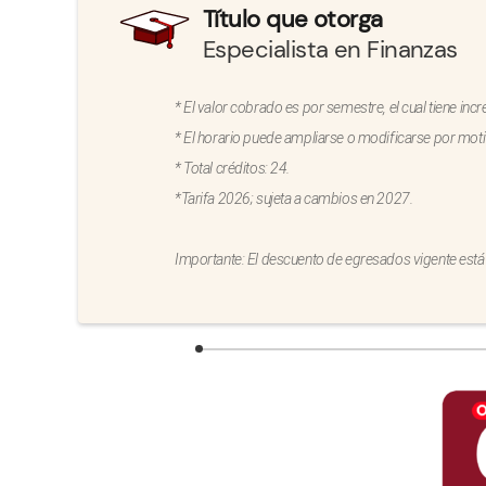
Título que otorga
Especialista en Finanzas
* El valor cobrado es por semestre, el cual tiene in
* El horario puede ampliarse o modificarse por moti
* Total créditos: 24.
*Tarifa 2026; sujeta a cambios en 2027.
Importante: El descuento de egresados vigente está