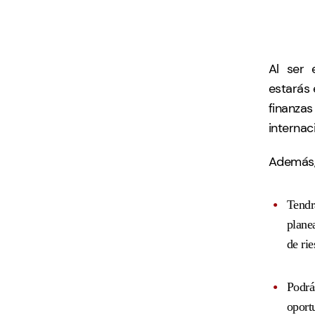
Al ser 
estarás 
finanza
internac
Además, 
Tendr
plane
de ri
Podrás
oport