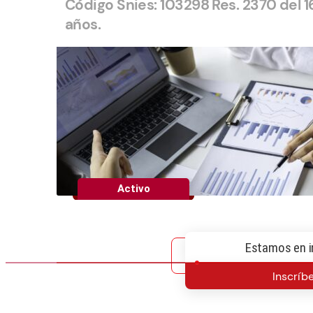
Código Snies: 103298 Res. 2370 del 1
años.
Activo
Estamos en i
Inscríb