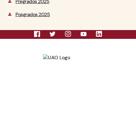
Pregrados 2025
Posgrados 2025
Personería jurídica, Res. No. 0618, de la Gobernación
del Valle del Cauca, del 20 de febrero de 1970.
Universidad Autónoma de Occidente, Res. No. 2766,
del Ministerio de Educación Nacional, del 13 de
noviembre de 2003.
Acreditación Institucional de Alta Calidad, Res. No.
16740, del 24 de agosto de 2017, con vigencia hasta el
2021.
Universidad Vigilada MinEducación