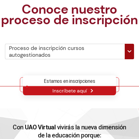
Conoce nuestro
proceso de inscripción
Proceso de inscripción cursos
autogestionados
Diligencia el formulario con tus datos
1
Estamos en inscripciones
Inscríbete aquí
Realiza el pago PSE y da clic en el enlace
"Retornar al comercio" para generar las
2
credenciales de acceso.
Con
UAO Virtual
vivirás la nueva dimensión
Revisa en tu correo electrónico los datos de
de la educación porque:
3
acceso.