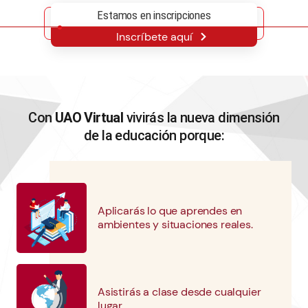
Diligencia el formulario con tus datos
1
Estamos en inscripciones
Inscríbete aquí
Realiza el pago PSE y da clic en el enlace
"Retornar al comercio" para generar las
2
credenciales de acceso.
Con
UAO Virtual
vivirás la nueva dimensión
Revisa en tu correo electrónico los datos de
de la educación porque:
3
acceso.
Inicia tu actividad.
4
Aplicarás lo que aprendes en
ambientes y situaciones reales.
Asistirás a clase desde cualquier
lugar.